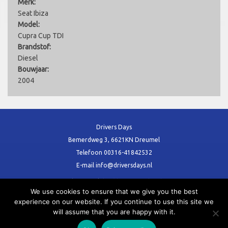
Merk:
Seat Ibiza
Model:
Cupra Cup TDI
Brandstof:
Diesel
Bouwjaar:
2004
Drivers Days
Bemerdweg 3, 6621KN Dreumel
Telefoon
00316-41842532
E-mail
info@driversdays.nl
Voor al uw Trackday (s) en Vrij rijden dagen
We use cookies to ensure that we give you the best
experience on our website. If you continue to use this site we
will assume that you are happy with it.