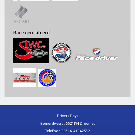
Race gerelateerd
Drivers Days
Bemerdweg 3, 6621KN Dreumel
Telefoon
00316-41842532