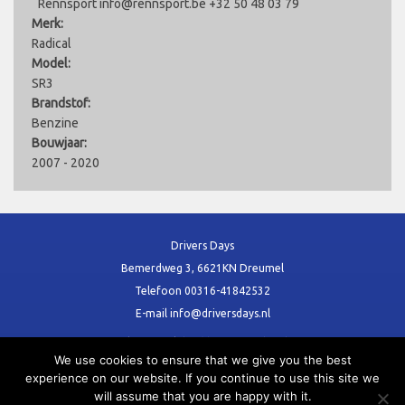
Rennsport info@rennsport.be +32 50 48 03 79
Merk:
Radical
Model:
SR3
Brandstof:
Benzine
Bouwjaar:
2007 - 2020
Drivers Days
Bemerdweg 3, 6621KN Dreumel
Telefoon
00316-41842532
E-mail
info@driversdays.nl
Voor al uw Trackday (s) en Vrij rijden dagen
We use cookies to ensure that we give you the best
experience on our website. If you continue to use this site we
will assume that you are happy with it.