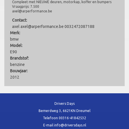
Compleet met NIEUWE deuren, motorkap, koffer en bumpers
Vraagprijs: 7.500
axel@arperformance.be
Contact:
axel axel@arperformance.be 0032472087188
Merk:
bmw
Model:
E90
Brandstof:
benzine
Bouwjaar:
2012
Drivers Days
Bemerdweg 3, 6621KN Dreumel
Telefoon
00316-41842532
E-mail
info@driversdays.nl