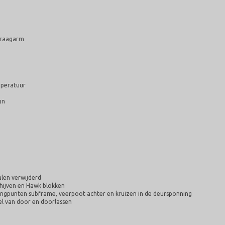
 draagarm
mperatuur
un
len verwijderd
hijven en Hawk blokken
hangpunten subframe, veerpoot achter en kruizen in de deursponning
l van door en doorlassen