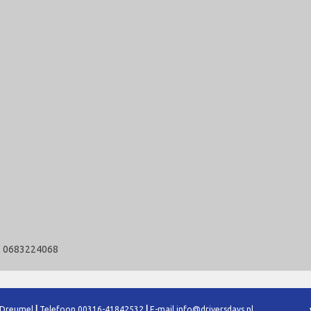
nl 0683224068
 Dreumel
|
Telefoon
00316-41842532
|
E-mail
info@driversdays.nl