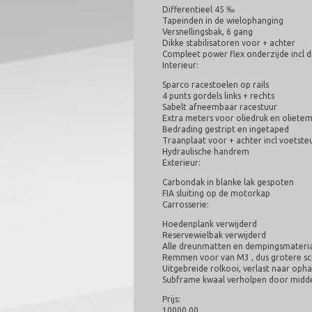
Differentieel 45 ‰
Tapeinden in de wielophanging
Versnellingsbak, 6 gang
Dikke stabilisatoren voor + achter
Compleet power flex onderzijde incl
Interieur:
Sparco racestoelen op rails
4 punts gordels links + rechts
Sabelt afneembaar racestuur
Extra meters voor oliedruk en oliete
Bedrading gestript en ingetaped
Traanplaat voor + achter incl voetste
Hydraulische handrem
Exterieur:
Carbondak in blanke lak gespoten
FIA sluiting op de motorkap
Carrosserie:
Hoedenplank verwijderd
Reservewielbak verwijderd
Alle dreunmatten en dempingsmateria
Remmen voor van M3 , dus grotere sc
Uitgebreide rolkooi, verlast naar op
Subframe kwaal verholpen door midde
Prijs:
10000,00