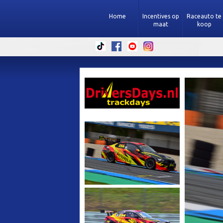
Home
Incentives op
Raceauto te
maat
koop