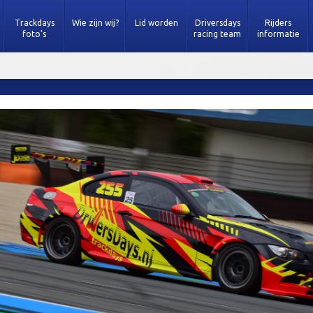
Trackdays
Wie zijn wij?
Lid worden
Driversdays
Rijders
foto’s
racing team
informatie